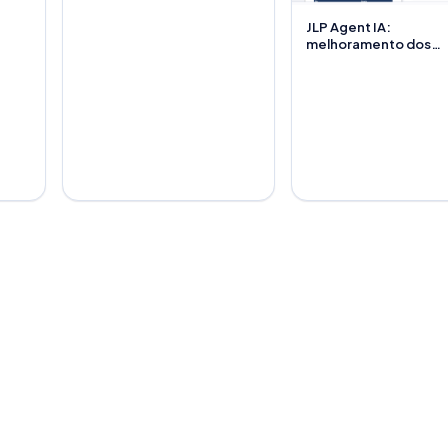
JLP Agent IA:
melhoramento dos
módulos de Excel e P