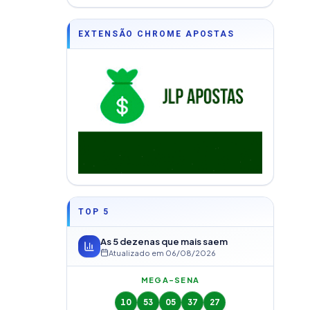
EXTENSÃO CHROME APOSTAS
TOP 5
As 5 dezenas que mais saem
Atualizado em
06/08/2026
MEGA-SENA
10
53
05
37
27