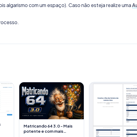
ois algarismo com um espaço). Caso não esteja realize uma
A
rocesso.
s
Matricando 64 3.0 - Mais
potente e com mais
recursos