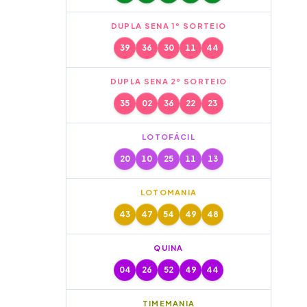
DUPLA SENA 1º SORTEIO
39
36
30
11
44
DUPLA SENA 2º SORTEIO
35
02
36
22
23
LOTOFÁCIL
20
10
25
11
13
LOTOMANIA
43
47
54
49
48
QUINA
04
26
52
49
44
TIMEMANIA