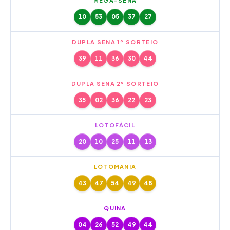
MEGA-SENA
10
53
05
37
27
DUPLA SENA 1º SORTEIO
39
11
36
30
44
DUPLA SENA 2º SORTEIO
35
02
36
22
23
LOTOFÁCIL
20
10
25
11
13
LOTOMANIA
43
47
54
49
48
QUINA
04
26
52
49
44