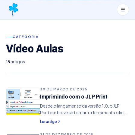
CATEGORIA
Vídeo Aulas
15
artigos
30 DE MARÇO DE 2025
Imprimindo com o JLP Print
Desde o lançamento da versão 1.0, o JLP
Print em breve se tornará a ferramenta oficial
para impressão de jogos de loteria, tanto no
Ler artigo
formato volante quanto em A4. A versão
atual de impressão continuará disponível,
21 DE DEZEMBRO DE 2018