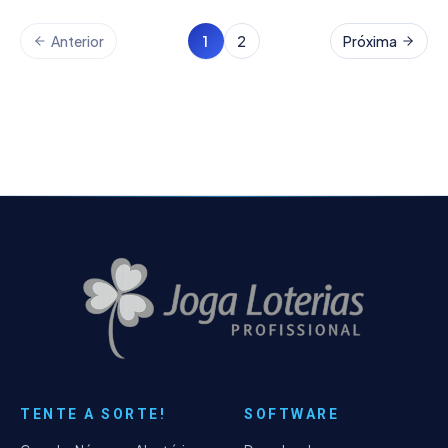
Anterior
1
2
Próxima
TENTE A SORTE!
SOFTWARE