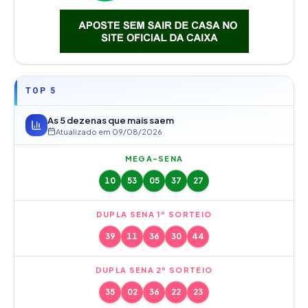
TOP 5
As 5 dezenas que mais saem
Atualizado em
09/08/2026
MEGA-SENA
10
53
05
37
27
DUPLA SENA 1º SORTEIO
39
11
36
30
44
DUPLA SENA 2º SORTEIO
35
02
36
22
23