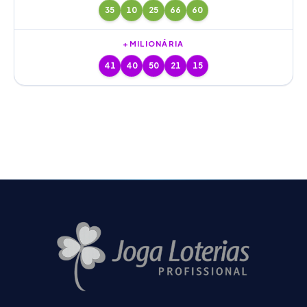
35
10
25
66
60
+MILIONÁRIA
41
40
50
21
15