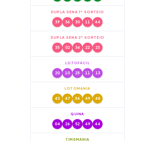
DUPLA SENA 1º SORTEIO
39
36
30
11
44
DUPLA SENA 2º SORTEIO
35
02
36
22
23
LOTOFÁCIL
20
10
25
11
13
LOTOMANIA
43
47
54
49
48
QUINA
04
26
52
49
44
TIMEMANIA