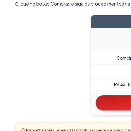
Clique no botão Comprar, e siga os procedimentos na 
Combi
Média 15
Importante!
O envio das combinações é via download. 