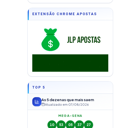
EXTENSÃO CHROME APOSTAS
TOP 5
As 5 dezenas que mais saem
Atualizado em
07/08/2026
MEGA-SENA
10
53
05
37
27