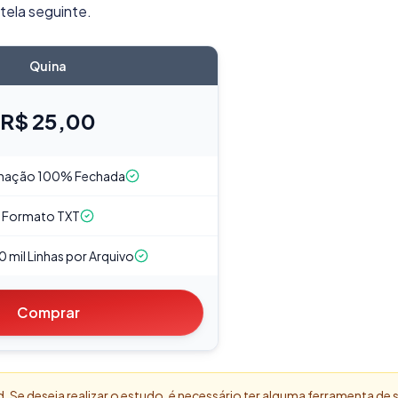
tela seguinte.
Quina
R$ 25,00
nação 100% Fechada
Formato TXT
0 mil Linhas por Arquivo
Comprar
Se deseja realizar o estudo, é necessário ter alguma ferramenta de 