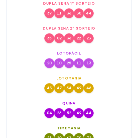
DUPLA SENA 1º SORTEIO
39
11
36
30
44
DUPLA SENA 2º SORTEIO
35
02
36
22
23
LOTOFÁCIL
20
10
25
11
13
LOTOMANIA
43
47
54
49
48
QUINA
04
26
52
49
44
TIMEMANIA
21
20
61
70
72