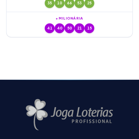
35
10
66
53
25
+MILIONÁRIA
41
40
50
21
15