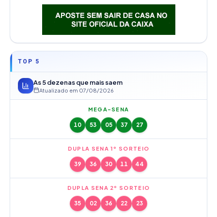
TOP 5
As 5 dezenas que mais saem
Atualizado em
07/08/2026
MEGA-SENA
10
53
05
37
27
DUPLA SENA 1º SORTEIO
39
36
30
11
44
DUPLA SENA 2º SORTEIO
35
02
36
22
23