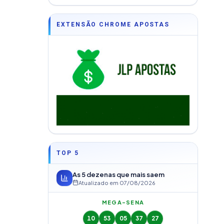
EXTENSÃO CHROME APOSTAS
TOP 5
As 5 dezenas que mais saem
Atualizado em
07/08/2026
MEGA-SENA
10
53
05
37
27