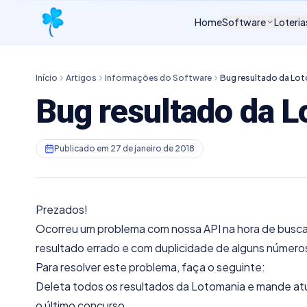
Home
Software
Loteria
Início
Artigos
Informações do Software
Bug resultado da Lo
Bug resultado da 
Publicado em
27 de janeiro de 2018
Prezados!
Ocorreu um problema com nossa API na hora de buscar
resultado errado e com duplicidade de alguns números
Para resolver este problema, faça o seguinte:
Deleta todos os resultados da Lotomania e mande atua
o último concurso.