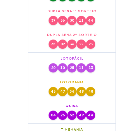
DUPLA SENA 1º SORTEIO
39
36
30
11
44
DUPLA SENA 2º SORTEIO
35
02
36
22
23
LOTOFÁCIL
20
10
25
11
13
LOTOMANIA
43
47
54
49
48
QUINA
04
26
52
49
44
TIMEMANIA