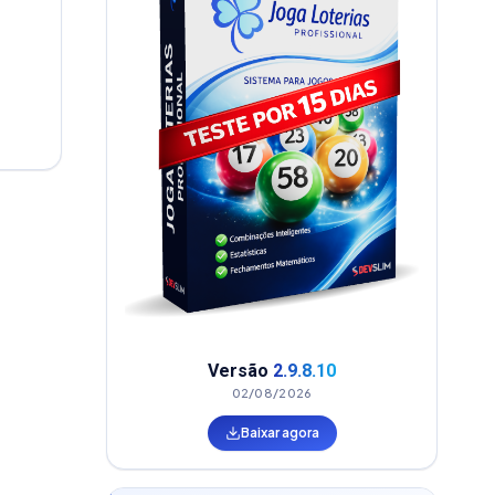
DF
Versão
2.9.8.10
02/08/2026
Baixar agora