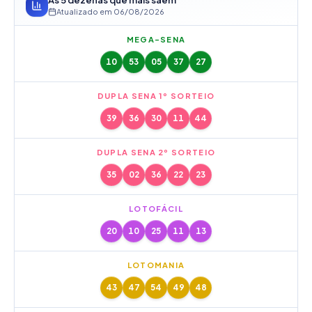
As 5 dezenas que mais saem
Atualizado em
06/08/2026
MEGA-SENA
10
53
05
37
27
DUPLA SENA 1º SORTEIO
39
36
30
11
44
DUPLA SENA 2º SORTEIO
35
02
36
22
23
LOTOFÁCIL
20
10
25
11
13
LOTOMANIA
43
47
54
49
48