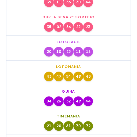
39
11
36
30
44
DUPLA SENA 2º SORTEIO
35
02
36
22
23
LOTOFÁCIL
20
10
25
11
13
LOTOMANIA
43
47
54
49
48
QUINA
04
26
52
49
44
TIMEMANIA
21
20
61
70
72