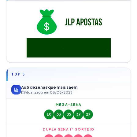
TOP 5
As 5 dezenas que mais saem
Atualizado em
08/08/2026
MEGA-SENA
10
53
05
37
27
DUPLA SENA 1º SORTEIO