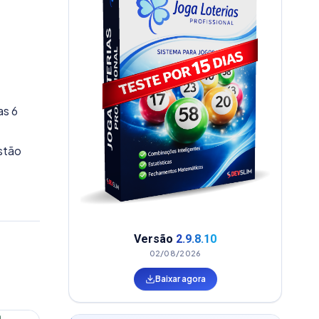
as 6
stão
Versão
2.9.8.10
02/08/2026
Baixar agora