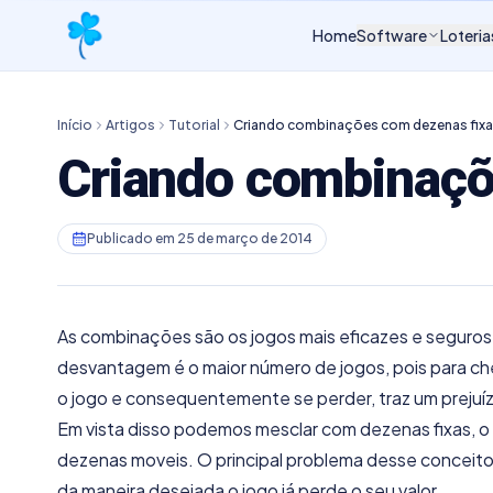
Home
Software
Loteria
Início
Artigos
Tutorial
Criando combinações com dezenas fix
Criando combinaçõ
Publicado em
25 de março de 2014
As combinações são os jogos mais eficazes e seguros d
desvantagem é o maior número de jogos, pois para c
o jogo e consequentemente se perder, traz um prejuíz
Em vista disso podemos mesclar com dezenas fixas, o q
dezenas moveis. O principal problema desse conceito é
da maneira desejada o jogo já perde o seu valor.