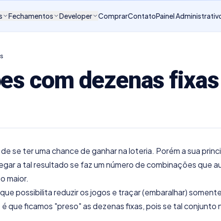
s
Fechamentos
Developer
Comprar
Contato
Painel Administrativ
as
es com dezenas fixas
e se ter uma chance de ganhar na loteria. Porém a sua princi
hegar a tal resultado se faz um número de combinações que 
o maior.
ue possibilita reduzir os jogos e traçar (embaralhar) somente
 que ficamos "preso" as dezenas fixas, pois se tal conjunto n