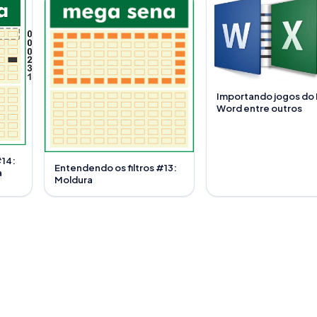
Importando jogos do 
Word entre outros
#14:
Entendendo os filtros #13:
a
Moldura