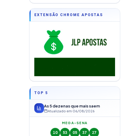
EXTENSÃO CHROME APOSTAS
TOP 5
As 5 dezenas que mais saem
Atualizado em
06/08/2026
MEGA-SENA
10
53
05
37
27