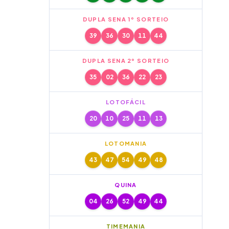
DUPLA SENA 1º SORTEIO
39
36
30
11
44
DUPLA SENA 2º SORTEIO
35
02
36
22
23
LOTOFÁCIL
20
10
25
11
13
LOTOMANIA
43
47
54
49
48
QUINA
04
26
52
49
44
TIMEMANIA