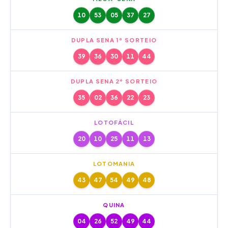
10
53
05
37
27
DUPLA SENA 1º SORTEIO
39
36
30
11
44
DUPLA SENA 2º SORTEIO
35
02
36
22
23
LOTOFÁCIL
20
10
25
11
13
LOTOMANIA
43
47
54
49
48
QUINA
04
26
52
49
44