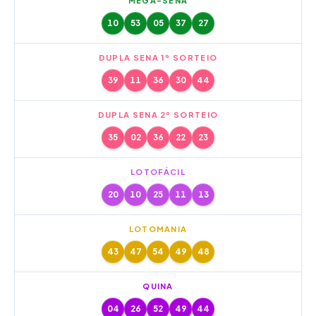
MEGA-SENA
10
53
05
37
27
DUPLA SENA 1º SORTEIO
39
11
36
30
44
DUPLA SENA 2º SORTEIO
35
02
36
22
23
LOTOFÁCIL
20
10
25
11
13
LOTOMANIA
43
47
54
49
48
QUINA
04
26
52
49
44