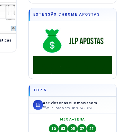
EXTENSÃO CHROME APOSTAS
sticas
TOP 5
As 5 dezenas que mais saem
Atualizado em
08/08/2026
MEGA-SENA
10
53
05
37
27