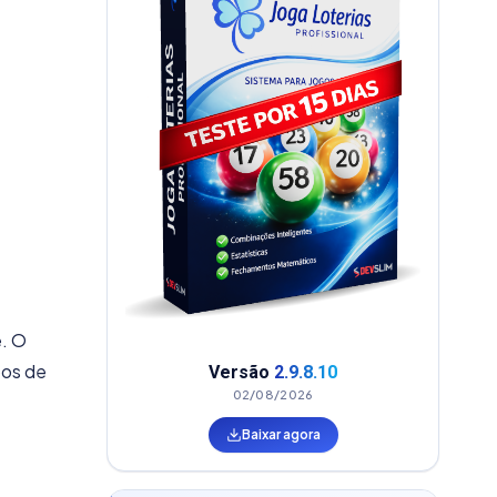
e. O
pos de
Versão
2.9.8.10
02/08/2026
Baixar agora