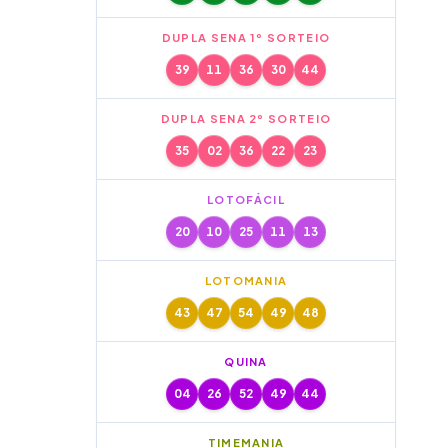
DUPLA SENA 1º SORTEIO
39
11
36
30
44
DUPLA SENA 2º SORTEIO
35
02
36
22
23
LOTOFÁCIL
20
10
25
11
13
LOTOMANIA
43
47
54
49
48
QUINA
04
26
52
49
44
TIMEMANIA