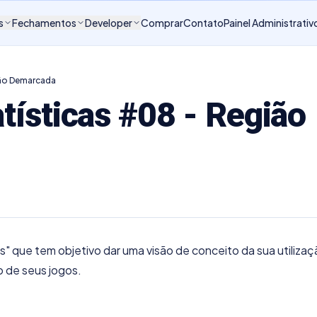
s
Fechamentos
Developer
Comprar
Contato
Painel Administrativ
ião Demarcada
tísticas #08 - Região
s" que tem objetivo dar uma visão de conceito da sua utilizaç
 de seus jogos.