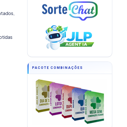
ntados,
btidas
PACOTE COMBINAÇÕES