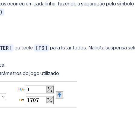
ntos ocorreu em cada linha, fazendo a separação pelo símbolo (
)
ou tecle
para listar todos. Na lista suspensa se
TER]
[F3]
ca.
arâmetros do jogo utilizado.