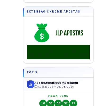
EXTENSÃO CHROME APOSTAS
TOP 5
As 5 dezenas que mais saem
Atualizado em
06/08/2026
MEGA-SENA
10
53
05
37
27