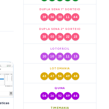
DUPLA SENA 1º SORTEIO
39
36
30
11
44
DUPLA SENA 2º SORTEIO
35
02
36
22
23
LOTOFÁCIL
20
10
25
11
13
LOTOMANIA
43
47
54
49
48
QUINA
04
26
52
49
44
sticas
TIMEMANIA