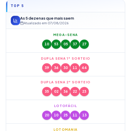
TOP 5
As 5 dezenas que mais saem
Atualizado em
07/08/2026
MEGA-SENA
10
53
05
37
27
DUPLA SENA 1º SORTEIO
39
36
30
11
44
DUPLA SENA 2º SORTEIO
35
02
36
22
23
LOTOFÁCIL
20
10
25
11
13
LOTOMANIA