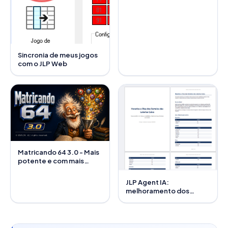
Sincronia de meus jogos
com o JLP Web
Matricando 64 3.0 - Mais
potente e com mais
recursos
JLP Agent IA:
melhoramento dos
módulos de Excel e PDF