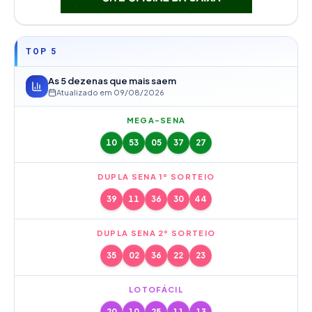
TOP 5
As 5 dezenas que mais saem
Atualizado em
09/08/2026
MEGA-SENA
10
53
05
37
27
DUPLA SENA 1º SORTEIO
39
11
36
30
44
DUPLA SENA 2º SORTEIO
35
02
36
22
23
LOTOFÁCIL
20
10
25
11
13