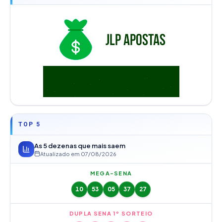
TOP 5
As 5 dezenas que mais saem
Atualizado em
07/08/2026
MEGA-SENA
10
53
05
37
27
DUPLA SENA 1º SORTEIO