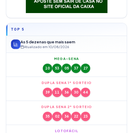
TOP 5
As 5 dezenas que mais saem
Atualizado em
10/08/2026
MEGA-SENA
10
53
05
37
27
DUPLA SENA 1º SORTEIO
39
11
36
30
44
DUPLA SENA 2º SORTEIO
35
02
36
22
23
LOTOFÁCIL