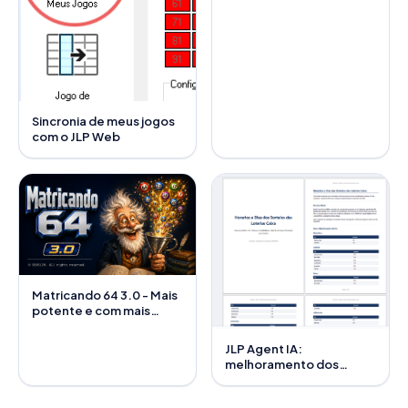
Sincronia de meus jogos
com o JLP Web
Matricando 64 3.0 - Mais
potente e com mais
recursos
JLP Agent IA:
melhoramento dos
módulos de Excel e PDF