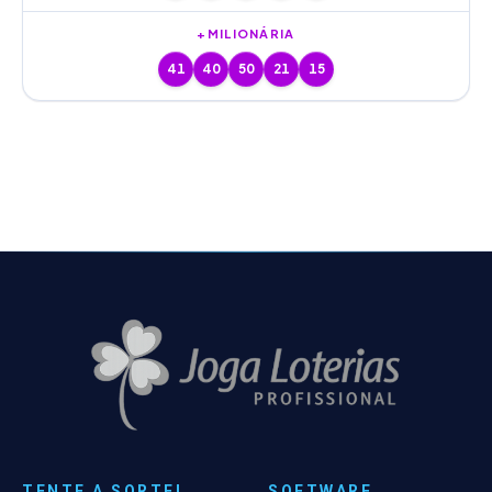
+MILIONÁRIA
41
40
50
21
15
TENTE A SORTE!
SOFTWARE