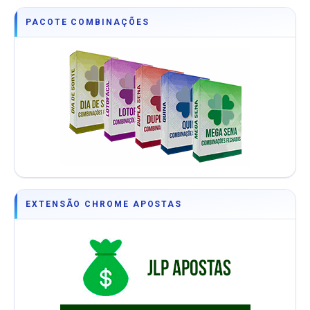
PACOTE COMBINAÇÕES
EXTENSÃO CHROME APOSTAS