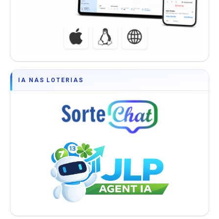
IA NAS LOTERIAS