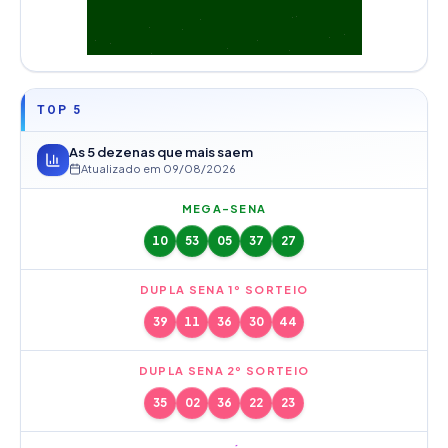
TOP 5
As 5 dezenas que mais saem
Atualizado em
09/08/2026
MEGA-SENA
10
53
05
37
27
DUPLA SENA 1º SORTEIO
39
11
36
30
44
DUPLA SENA 2º SORTEIO
35
02
36
22
23