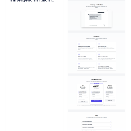
a inteligência artificial
que analisa loterias por
você