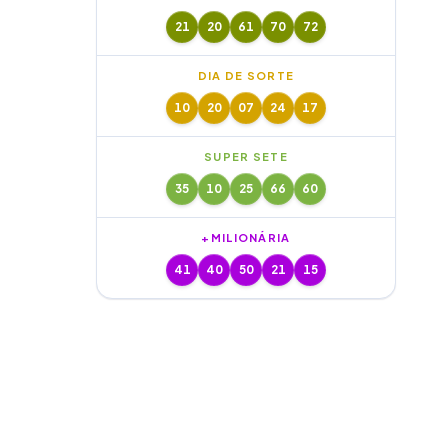
21
20
61
70
72
DIA DE SORTE
10
20
07
24
17
SUPER SETE
35
10
25
66
60
+MILIONÁRIA
41
40
50
21
15