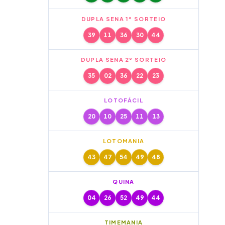
DUPLA SENA 1º SORTEIO
39
11
36
30
44
DUPLA SENA 2º SORTEIO
35
02
36
22
23
LOTOFÁCIL
20
10
25
11
13
LOTOMANIA
43
47
54
49
48
QUINA
04
26
52
49
44
TIMEMANIA