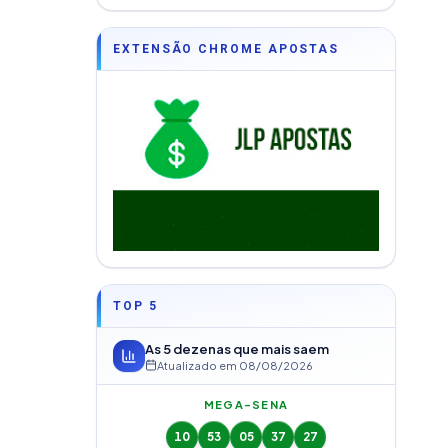
EXTENSÃO CHROME APOSTAS
TOP 5
As 5 dezenas que mais saem
Atualizado em
08/08/2026
MEGA-SENA
10
53
05
37
27