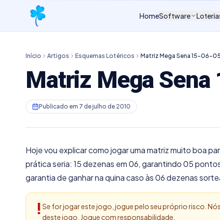
Home
Software
Loteria
Início
Artigos
Esquemas Lotéricos
Matriz Mega Sena 15-06-0
Matriz Mega Sena
Publicado em
7 de julho de 2010
Hoje vou explicar como jogar uma matriz muito boa pa
prática seria: 15 dezenas em 06, garantindo 05 ponto
garantia de ganhar na quina caso às 06 dezenas sorte
!
Se for jogar este jogo, jogue pelo seu próprio risco. 
deste jogo. Jogue com responsabilidade.