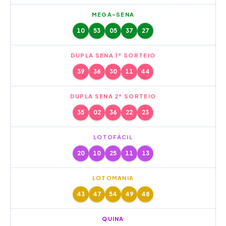
MEGA-SENA
10
53
05
37
27
DUPLA SENA 1º SORTEIO
39
36
30
11
44
DUPLA SENA 2º SORTEIO
35
02
36
22
23
LOTOFÁCIL
20
10
25
11
13
LOTOMANIA
43
47
54
49
48
QUINA