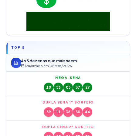
TOP 5
As 5 dezenas que mais saem
Atualizado em
08/08/2026
MEGA-SENA
10
53
05
37
27
DUPLA SENA 1º SORTEIO
39
11
36
30
44
DUPLA SENA 2º SORTEIO