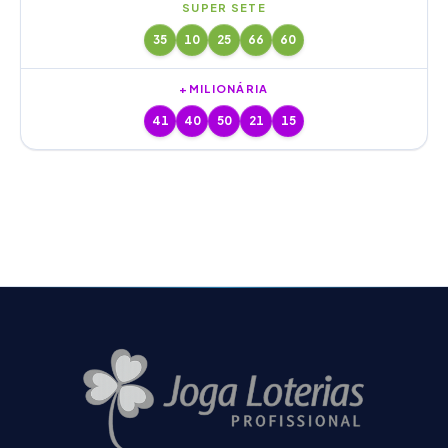
SUPER SETE
35
10
25
66
60
+MILIONÁRIA
41
40
50
21
15