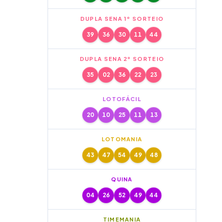
DUPLA SENA 1º SORTEIO
39
36
30
11
44
DUPLA SENA 2º SORTEIO
35
02
36
22
23
LOTOFÁCIL
20
10
25
11
13
LOTOMANIA
43
47
54
49
48
QUINA
04
26
52
49
44
TIMEMANIA