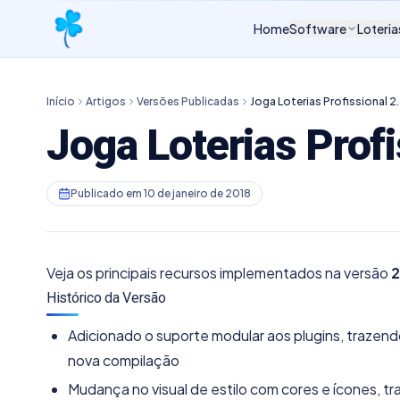
Home
Software
Loteria
Início
Artigos
Versões Publicadas
Joga Loterias Profissional 2
Joga Loterias Profi
Publicado em
10 de janeiro de 2018
Veja os principais recursos implementados na versão
2
Histórico da Versão
Adicionado o suporte modular aos plugins, trazen
nova compilação
Mudança no visual de estilo com cores e ícones, t