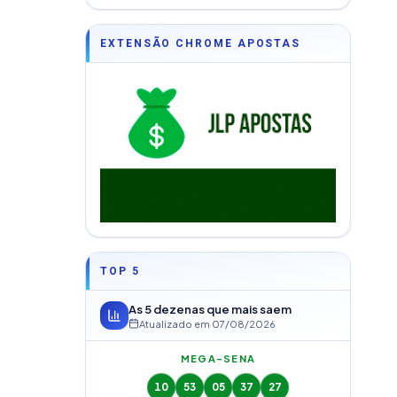
EXTENSÃO CHROME APOSTAS
TOP 5
As 5 dezenas que mais saem
Atualizado em
07/08/2026
MEGA-SENA
10
53
05
37
27