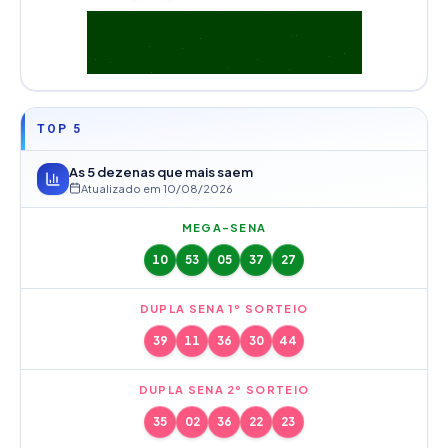
TOP 5
As 5 dezenas que mais saem
Atualizado em
10/08/2026
MEGA-SENA
10
53
05
37
27
DUPLA SENA 1º SORTEIO
39
11
36
30
44
DUPLA SENA 2º SORTEIO
35
02
36
22
23