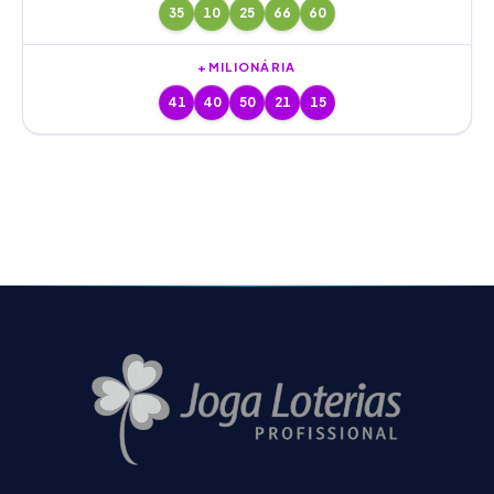
35
10
25
66
60
+MILIONÁRIA
41
40
50
21
15