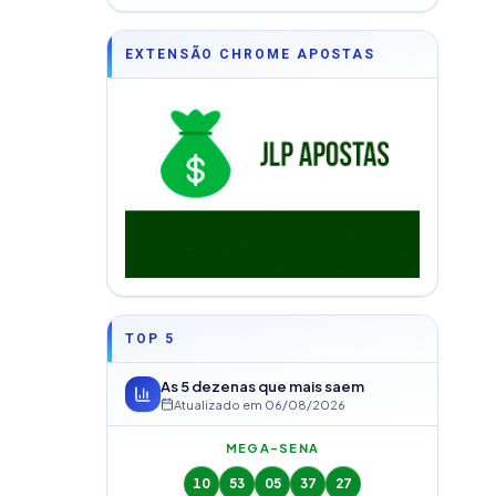
EXTENSÃO CHROME APOSTAS
TOP 5
As 5 dezenas que mais saem
Atualizado em
06/08/2026
MEGA-SENA
10
53
05
37
27