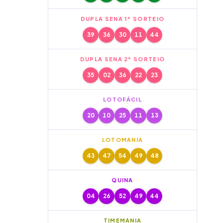
DUPLA SENA 1º SORTEIO
39
36
30
11
44
DUPLA SENA 2º SORTEIO
35
02
36
22
23
LOTOFÁCIL
20
10
25
11
13
LOTOMANIA
43
47
54
49
48
QUINA
04
26
52
49
44
TIMEMANIA