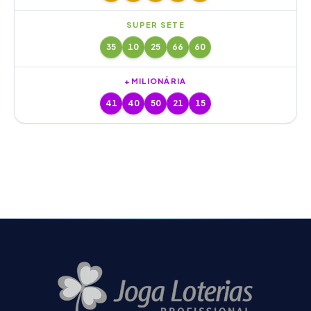
SUPER SETE
35
10
25
66
60
+MILIONÁRIA
41
40
50
21
15