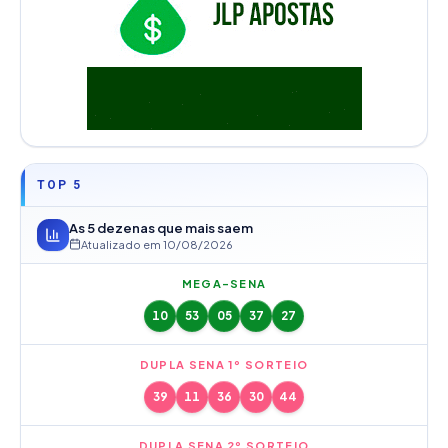
TOP 5
As 5 dezenas que mais saem
Atualizado em
10/08/2026
MEGA-SENA
10
53
05
37
27
DUPLA SENA 1º SORTEIO
39
11
36
30
44
DUPLA SENA 2º SORTEIO