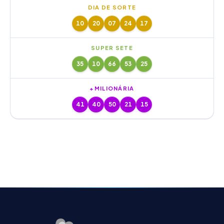
DIA DE SORTE
10
20
07
24
17
SUPER SETE
35
10
66
53
25
+MILIONÁRIA
41
40
50
21
15