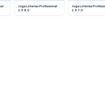
nal
Joga Loterias Profissional
Joga Loterias Profissi
2.9.8.0
2.9.7.0