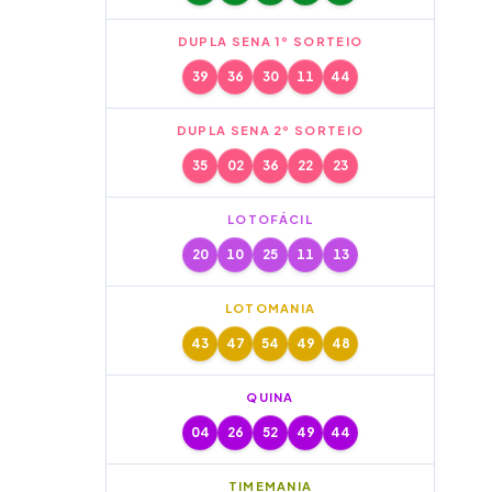
DUPLA SENA 1º SORTEIO
39
36
30
11
44
DUPLA SENA 2º SORTEIO
35
02
36
22
23
LOTOFÁCIL
20
10
25
11
13
LOTOMANIA
43
47
54
49
48
QUINA
04
26
52
49
44
TIMEMANIA