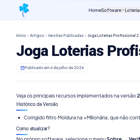
Home
Software
Loteria
Início
Artigos
Versões Publicadas
Joga Loterias Profissional 2
Joga Loterias Prof
Publicado em
6 de julho de 2026
Veja os principais recursos implementados na versão
2
Histórico da Versão
Corrigido filtro Moldura na +Milionária, que não c
Como atualizar?
No próprio software, selecione o menu
Sobre → Veri