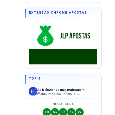
EXTENSÃO CHROME APOSTAS
TOP 5
As 5 dezenas que mais saem
Atualizado em
06/08/2026
MEGA-SENA
10
53
05
37
27