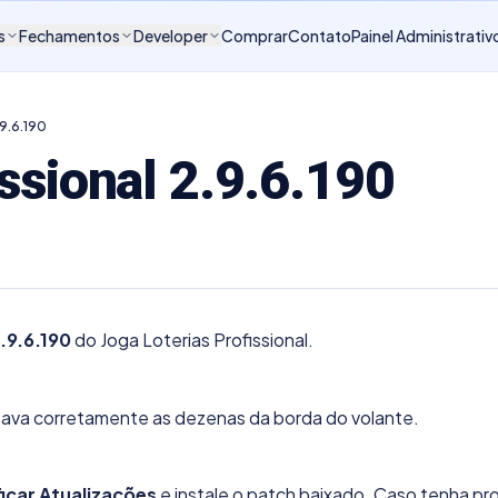
s
Fechamentos
Developer
Comprar
Contato
Painel Administrativ
.9.6.190
issional 2.9.6.190
.9.6.190
do Joga Loterias Profissional.
ontava corretamente as dezenas da borda do volante.
ficar Atualizações
e instale o patch baixado. Caso tenha p