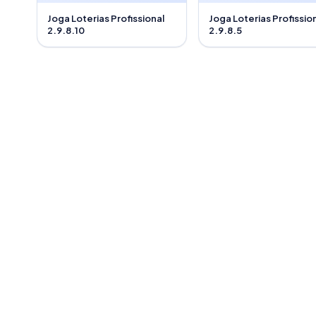
Joga Loterias Profissional
Joga Loterias Profissio
2.9.8.10
2.9.8.5