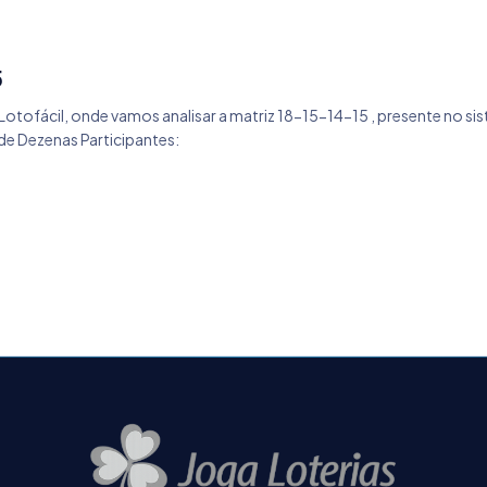
5
otofácil, onde vamos analisar a matriz 18-15-14-15 , presente no sis
e Dezenas Participantes: