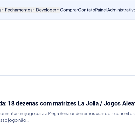
s
Fechamentos
Developer
Comprar
Contato
Painel Administrativ
a: 18 dezenas com matrizes La Jolla / Jogos Alea
comentar um jogo para a Mega Sena onde iremos usar dois conceitos p
nosso jogo não…