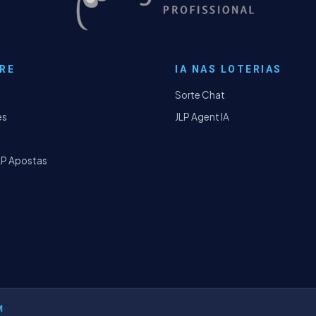
RE
IA NAS LOTERIAS
Sorte Chat
es
JLP Agent IA
LP Apostas
M