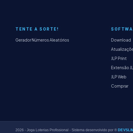
TENTE A SORTE!
SOFTWA
Gerador Números Aleatórios
Download
Atualizaçõ
JLP Print
Extensão J
JLP Web
Comprar
2026
- Joga Loterias Profissional - Sistema desenvolvido por ®
DEVSLI