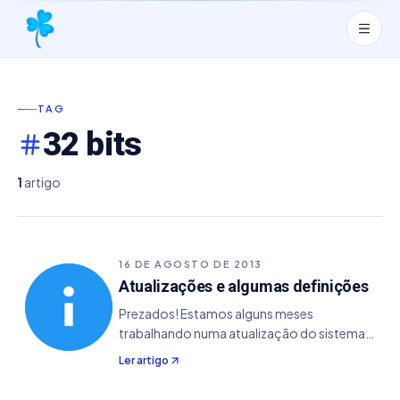
TAG
32 bits
1
artigo
16 DE AGOSTO DE 2013
Atualizações e algumas definições
Prezados! Estamos alguns meses
trabalhando numa atualização do sistema
do Joga Loterias Profissional, onde nosso
Ler artigo
foco estava mais na parte de estatística do
sistema, possibilitando mais ferramentas de