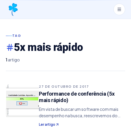
TAG
5x mais rápido
1
artigo
27 DE OUTUBRO DE 2017
Performance de conferência (5x
mais rápido)
Em vista de buscar um software com mais
desempenho na busca, reescrevemos do
zero o algoritmo de conferência e simulação
Ler artigo
à partir da versão 2.6.1.350. Nessa mudança,