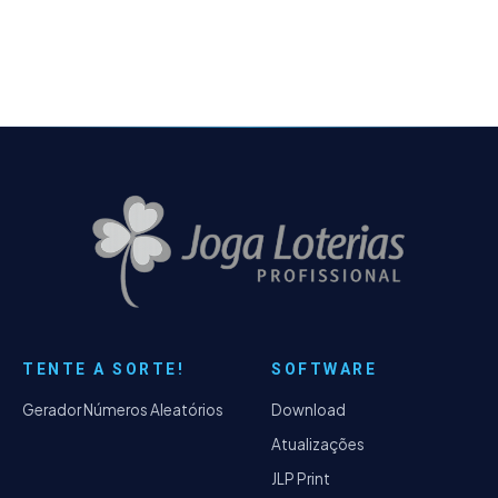
não iremos lançar uma…
TENTE A SORTE!
SOFTWARE
Gerador Números Aleatórios
Download
Atualizações
JLP Print