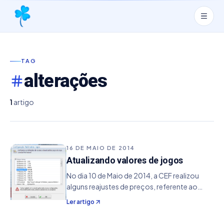
TAG
alterações
1
artigo
16 DE MAIO DE 2014
Atualizando valores de jogos
No dia 10 de Maio de 2014, a CEF realizou
alguns reajustes de preços, referente ao
jogos da Mega Sena, Quina e Lotofácil.
Ler artigo
Como estamos atualizando o software
neste momento para outras modalidades,