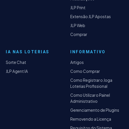
JLP Print
Extensão JLP Apostas
JLP Web
Comprar
IA NAS LOTERIAS
INFORMATIVO
Sorte Chat
Artigos
JLP Agent IA
Como Comprar
Como Registrar o Joga
Loterias Profissional
Como Utilizar o Painel
Administrativo
Gerenciamento de Plugins
Removendo a Licença
Requisitos do Sistema