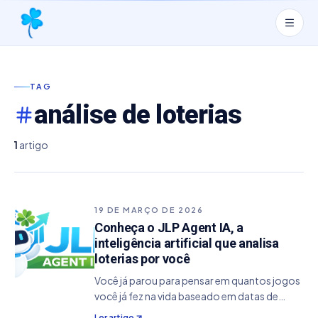
TAG
análise de loterias
1
artigo
19 DE MARÇO DE 2026
Conheça o JLP Agent IA, a
inteligência artificial que analisa
loterias por você
Você já parou para pensar em quantos jogos
você já fez na vida baseado em datas de
aniversário, "feeling" ou aquela sequência
Ler artigo