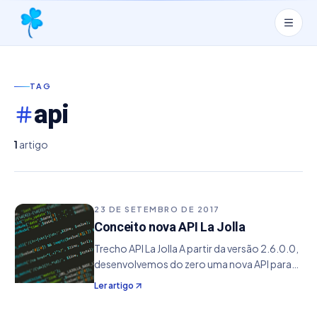
TAG
api
1
artigo
23 DE SETEMBRO DE 2017
Conceito nova API La Jolla
Trecho API La Jolla A partir da versão 2.6.0.0,
desenvolvemos do zero uma nova API para
utilização site La Jolla. Para quem não sabe, o
Ler artigo
La Jolla é um dos repositórios mais
conhecidos quando se trata de matrizes.