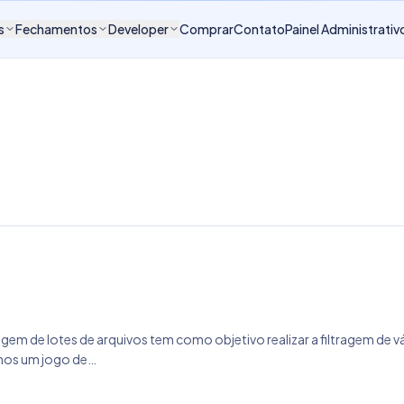
s
Fechamentos
Developer
Comprar
Contato
Painel Administrativ
iltragem de lotes de arquivos tem como objetivo realizar a filtragem
mos um jogo de…