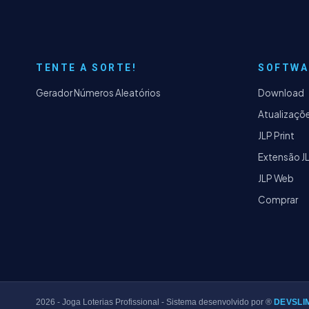
TENTE A SORTE!
SOFTWA
Gerador Números Aleatórios
Download
Atualizaçõ
JLP Print
Extensão J
JLP Web
Comprar
2026
- Joga Loterias Profissional - Sistema desenvolvido por ®
DEVSLI