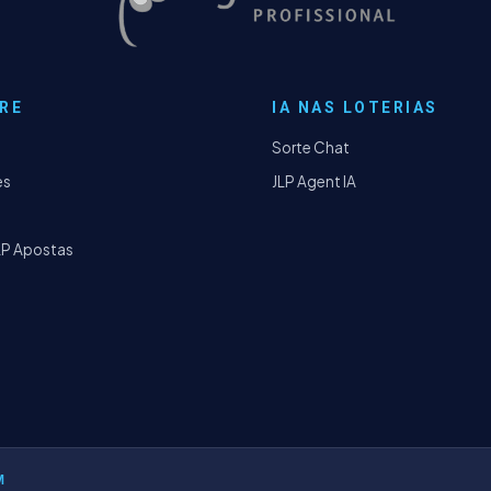
RE
IA NAS LOTERIAS
Sorte Chat
es
JLP Agent IA
LP Apostas
M