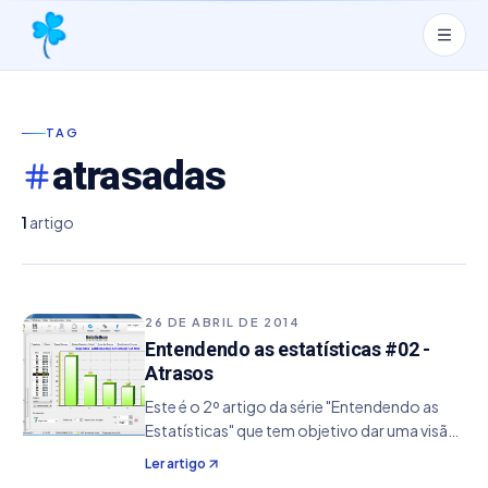
TAG
atrasadas
1
artigo
26 DE ABRIL DE 2014
Entendendo as estatísticas #02 -
Atrasos
Este é o 2º artigo da série "Entendendo as
Estatísticas" que tem objetivo dar uma visão
de conceito da sua utilização, ajudando de
Ler artigo
um modo específico no aperfeiçoamento