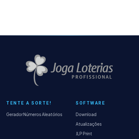
autorização devida…
TENTE A SORTE!
SOFTWARE
Gerador Números Aleatórios
Download
Atualizações
JLP Print