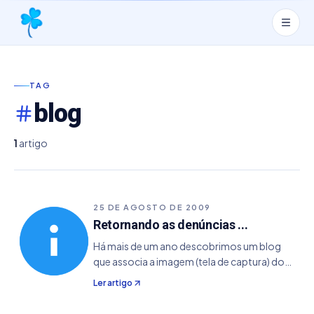
TAG
blog
1
artigo
25 DE AGOSTO DE 2009
Retornando as denúncias ...
Há mais de um ano descobrimos um blog
que associa a imagem (tela de captura) do
Joga Loterias versão antiga (1.3) com um tal
Ler artigo
de Lotto222. O mesmo também copiou
também alguns pedaços de artigos sem