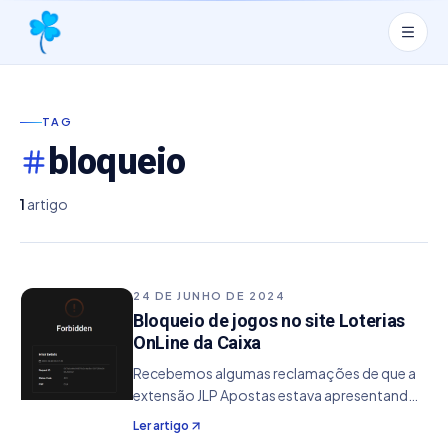
TAG
bloqueio
1
artigo
24 DE JUNHO DE 2024
Bloqueio de jogos no site Loterias
OnLine da Caixa
Recebemos algumas reclamações de que a
extensão JLP Apostas estava apresentando
problemas ao preencher os jogos,
Ler artigo
retornando em alguns casos um erro de