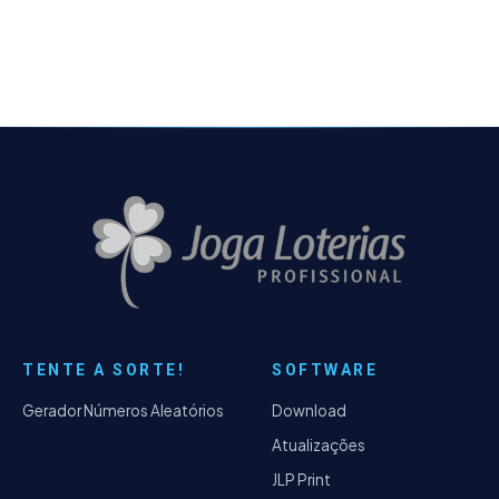
procedimento com uma quantidade de
dezenas acima do padrão do jogo - Alterado
a média de premiação de rateio de mínimo
de 5 para apenas 1.
TENTE A SORTE!
SOFTWARE
Gerador Números Aleatórios
Download
Atualizações
JLP Print