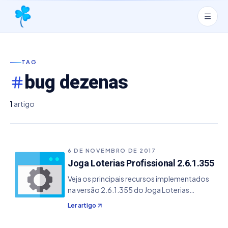
TAG
bug dezenas
1
artigo
6 DE NOVEMBRO DE 2017
Joga Loterias Profissional 2.6.1.355
Veja os principais recursos implementados
na versão 2.6.1.355 do Joga Loterias
Profissional. - Resolvido um bug na
Ler artigo
Conferência e Simulação de Resultados, que
era ocasionado caso o usuário fizesse algum