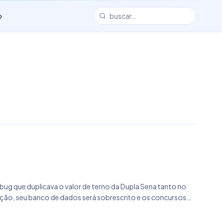
o
 bug que duplicava o valor de terno da Dupla Sena tanto no
ação, seu banco de dados será sobrescrito e os concursos
 para verificar a existência de novos sorteios posterior a