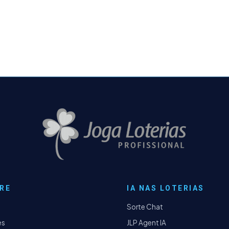
RE
IA NAS LOTERIAS
Sorte Chat
es
JLP Agent IA