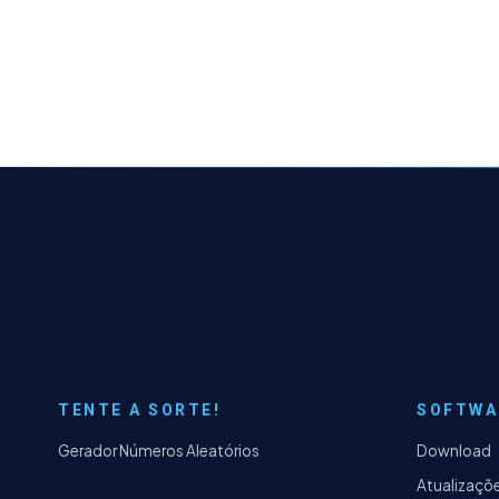
TENTE A SORTE!
SOFTWA
Gerador Números Aleatórios
Download
Atualizaçõ