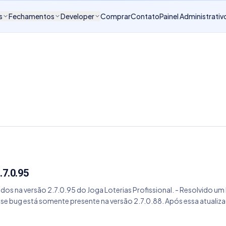
s
Fechamentos
Developer
Comprar
Contato
Painel Administrativ
.7.0.95
dos na versão 2.7.0.95 do Joga Loterias Profissional. - Resolvido um
se bug está somente presente na versão 2.7.0.88. Após essa atualiz
18. Logo após essa atualização, atualize novamente sua base de dados