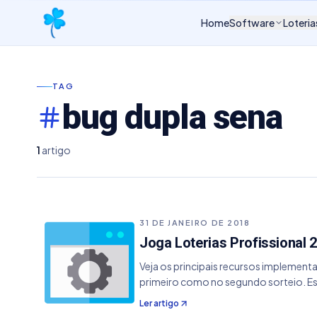
Home
Software
Loteria
TAG
bug dupla sena
1
artigo
31 DE JANEIRO DE 2018
Joga Loterias Profissional 2
Veja os principais recursos implementa
primeiro como no segundo sorteio. Es
estarão atualizados até o dia 31/01/20
Ler artigo
essa data.