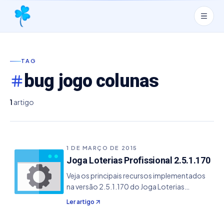
TAG
bug jogo colunas
1
artigo
1 DE MARÇO DE 2015
Joga Loterias Profissional 2.5.1.170
Veja os principais recursos implementados
na versão 2.5.1.170 do Joga Loterias
Profissional. - Melhorado a interface dos
Ler artigo
comandos do módulo de resultados,
impedindo salvamento automático -