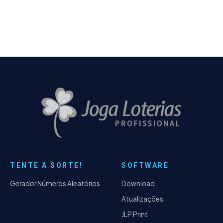
Corrigido um bug de conferência em dados
do Jogo de Colunas - Corrigido um bug de
visualização do JLP que dava alguns
travamentos, quando o arquivo era aberto
de modo externo.
TENTE A SORTE!
SOFTWARE
Gerador Números Aleatórios
Download
Atualizações
JLP Print