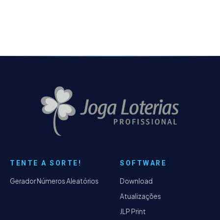
volantes ou folhas A4 dos jogos lotéricos -
Corrigido o bug que fazia com que a
atualização do sistema sobrescrevesse os
arquivos atuais do Matricando 64, mesmo
após estes terem sido atualizados pelo
instalador - Reajuste do layout que estava
sem borda do lado direito da aplicação.
TENTE A SORTE!
SOFTWARE
Gerador Números Aleatórios
Download
Atualizações
JLP Print