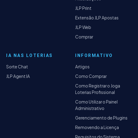
JLP Print
Extensão JLP Apostas
JLP Web
Comprar
IA NAS LOTERIAS
INFORMATIVO
Sorte Chat
Artigos
JLP Agent IA
Como Comprar
Como Registrar o Joga
Loterias Profissional
Como Utilizar o Painel
Administrativo
Gerenciamento de Plugins
Removendo a Licença
Requisitos do Sistema