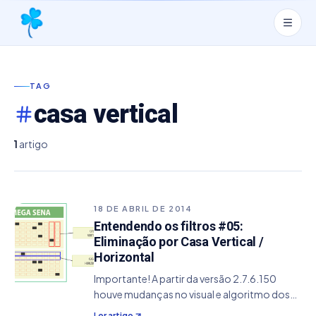
TAG
casa vertical
1
artigo
18 DE ABRIL DE 2014
Entendendo os filtros #05:
Eliminação por Casa Vertical /
Horizontal
Importante! A partir da versão 2.7.6.150
houve mudanças no visual e algoritmo dos
filtros. O conceito deste filtro permanece,
Ler artigo