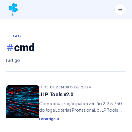
TAG
cmd
1
artigo
11 DE DEZEMBRO DE 2024
JLP Tools v2.0
Com a atualização para a versão 2.9.5.750
do Joga Loterias Profissional, o JLP Tools,
um programa de linha de comando para
Ler artigo
gerenciar recursos básicos do software, foi
elevado à versão 2.0. Essa nova versão traz