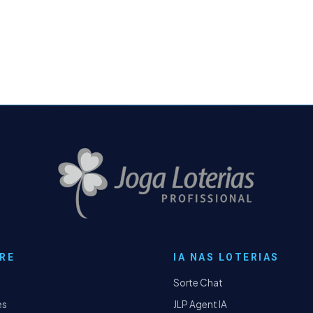
RE
IA NAS LOTERIAS
Sorte Chat
es
JLP Agent IA