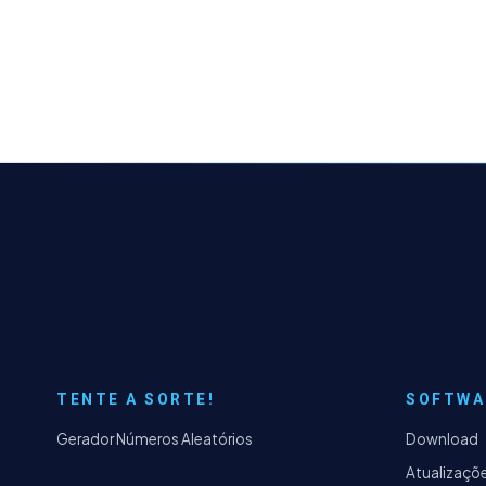
TENTE A SORTE!
SOFTWA
Gerador Números Aleatórios
Download
Atualizaçõ