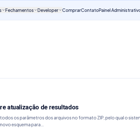
s
Fechamentos
Developer
Comprar
Contato
Painel Administrativ
e atualização de resultados
odos os parâmetros dos arquivos no formato ZIP, pelo qual o sistema f
novo esquema para…