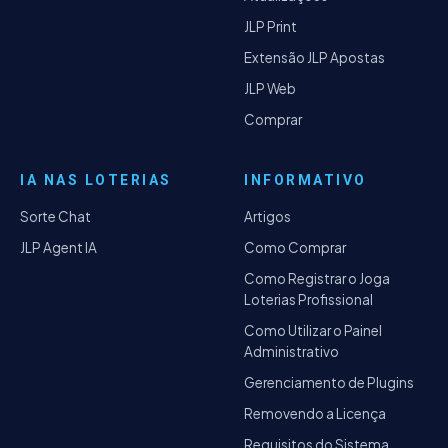
JLP Print
Extensão JLP Apostas
JLP Web
Comprar
IA NAS LOTERIAS
INFORMATIVO
Sorte Chat
Artigos
JLP Agent IA
Como Comprar
Como Registrar o Joga
Loterias Profissional
Como Utilizar o Painel
Administrativo
Gerenciamento de Plugins
Removendo a Licença
Requisitos do Sistema