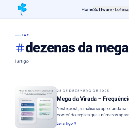
Home
Software
Loteria
TAG
dezenas da mega
1
artigo
28 DE DEZEMBRO DE 2025
Mega da Virada – Frequênci
Neste post, a análise se aprofunda n
conteúdo explica quais números apare
Ler artigo