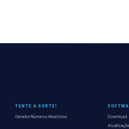
TENTE A SORTE!
SOFTWA
Gerador Números Aleatórios
Download
Atualizaçõ