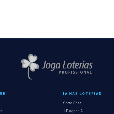
RE
IA NAS LOTERIAS
Sorte Chat
es
JLP Agent IA