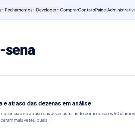
s
Fechamentos
Developer
Comprar
Contato
Painel Administrativ
-sena
a e atraso das dezenas em análise
a frequência e no atraso das dezenas, usando como base os 50 últi
ceram mais vezes, quais…