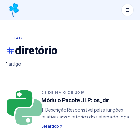
TAG
diretório
1
artigo
28 DE MAIO DE 2019
Módulo Pacote JLP: os_dir
1. Descrição Responsável pelas funções
relativas aos diretórios do sistema do Joga
Loterias Profissional. Importando from jlp
Ler artigo
import os_dir 2. Lista de Funções
area_trabalho( arquivo: opcional ) Retorna o