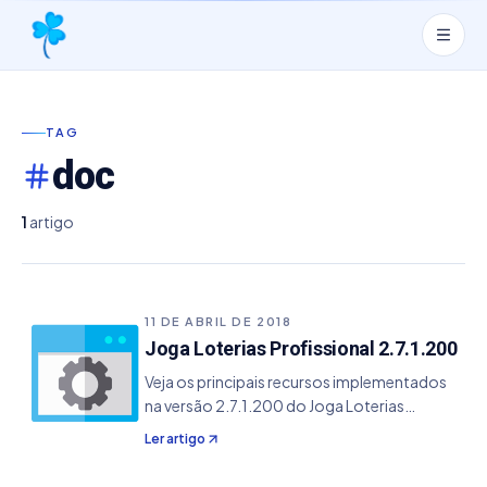
TAG
doc
1
artigo
11 DE ABRIL DE 2018
Joga Loterias Profissional 2.7.1.200
Veja os principais recursos implementados
na versão 2.7.1.200 do Joga Loterias
Profissional. - Adicionado a exportação em
Ler artigo
vários formatos como TXT, Excel, Word,
XML, DBF entre outros para alguns módulos